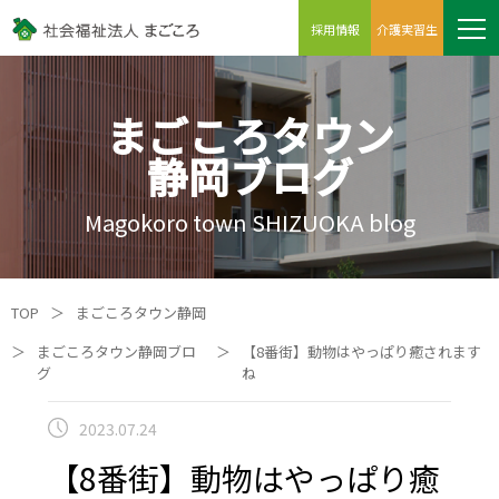
採用情報
介護実習生
まごころタウン
静岡ブログ
Magokoro town SHIZUOKA blog
TOP
＞
まごころタウン静岡
＞
まごころタウン静岡ブロ
＞
【8番街】動物はやっぱり癒されます
グ
ね
2023.07.24
【8番街】動物はやっぱり癒