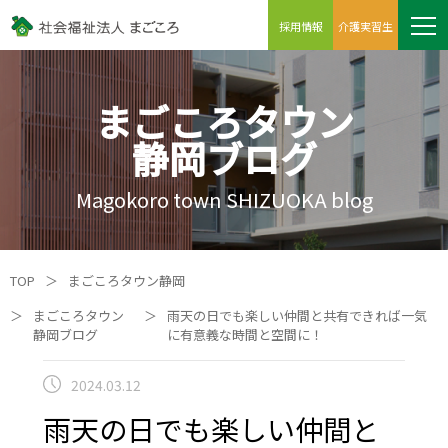
採用情報
介護実習生
まごころタウン
静岡ブログ
Magokoro town SHIZUOKA blog
TOP
＞
まごころタウン静岡
＞
まごころタウン
＞
雨天の日でも楽しい仲間と共有できれば一気
静岡ブログ
に有意義な時間と空間に！
2024.03.12
雨天の日でも楽しい仲間と