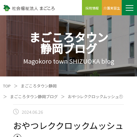
採用情報
介護実習生
まごころタウン
静岡ブログ
Magokoro town SHIZUOKA blog
TOP
＞
まごころタウン静岡
＞
まごころタウン静岡ブログ
＞
おやつレククロックムッシュ①
2024.06.26
おやつレククロックムッシュ