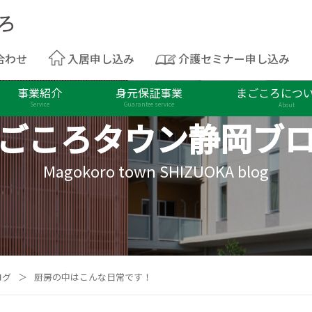
合わせ
入居申し込み
介護セミナー申し込み
事業紹介
身元保証事業
まごころにつ
Service
Guarantee service
About
ごころタウン
静岡ブ
Magokoro town SHIZUOKA blog
ログ
＞
厨房の中はこんな日常です！