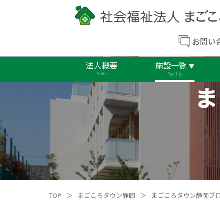
お問い
法人概要
施設一覧
Profile
Facility
ま
TOP
＞
まごころタウン静岡
＞
まごころタウン静岡ブ