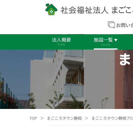
お問い
法人概要
施設一覧
Profile
Facility
ま
TOP
＞
まごころタウン静岡
＞
まごころタウン静岡ブ