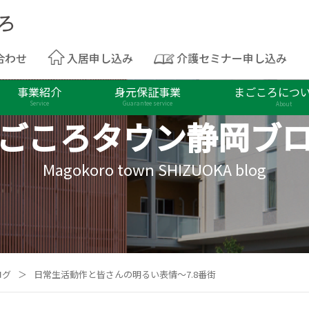
合わせ
入居申し込み
介護セミナー申し込み
事業紹介
身元保証事業
まごころにつ
Service
Guarantee service
About
ごころタウン
静岡ブ
Magokoro town SHIZUOKA blog
ログ
＞
日常生活動作と皆さんの明るい表情～7.8番街