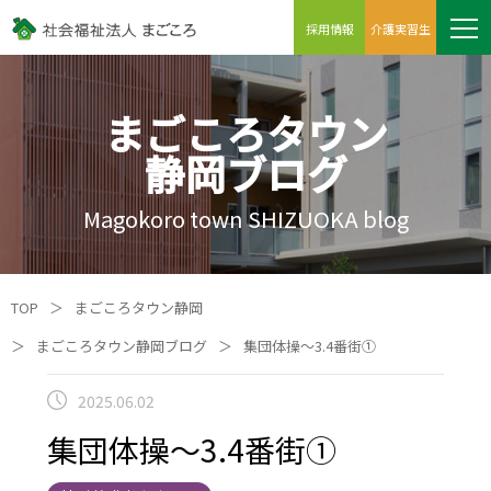
採用情報
介護実習生
まごころタウン
静岡ブログ
Magokoro town SHIZUOKA blog
TOP
＞
まごころタウン静岡
＞
まごころタウン静岡ブログ
＞
集団体操～3.4番街①
2025.06.02
集団体操～3.4番街①