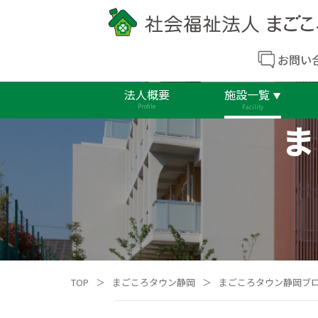
お問い
法人概要
施設一覧
Profile
Facility
ま
TOP
＞
まごころタウン静岡
＞
まごころタウン静岡ブ