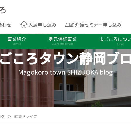
合わせ
入居申し込み
介護セミナー申し込み
事業紹介
身元保証事業
まごころにつ
Service
Guarantee service
About
ごころタウン
静岡ブ
Magokoro town SHIZUOKA blog
ログ
＞
紅葉ドライブ