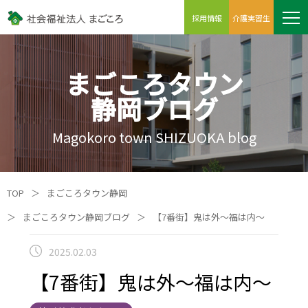
採用情報
介護実習生
まごころタウン
静岡ブログ
Magokoro town SHIZUOKA blog
TOP
＞
まごころタウン静岡
＞
まごころタウン静岡ブログ
＞
【7番街】鬼は外〜福は内〜
2025.02.03
【7番街】鬼は外〜福は内〜