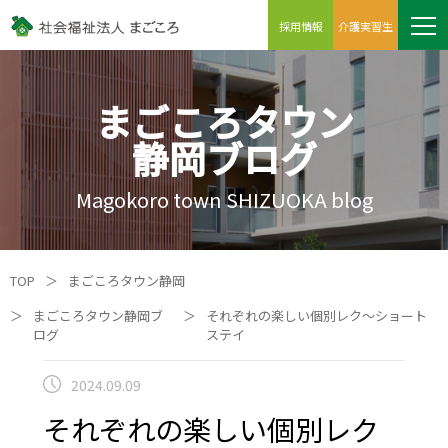
採用情報
介護実習生
まごころタウン
静岡ブログ
Magokoro town SHIZUOKA blog
TOP
＞
まごころタウン静岡
＞
まごころタウン静岡ブ
＞
それぞれの楽しい個別レク～ショート
ログ
ステイ
2024.09.09
それぞれの楽しい個別レク