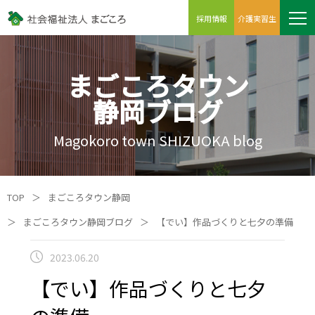
採用情報
介護実習生
まごころタウン
静岡ブログ
Magokoro town SHIZUOKA blog
TOP
＞
まごころタウン静岡
＞
まごころタウン静岡ブログ
＞
【でい】作品づくりと七夕の準備
2023.06.20
【でい】作品づくりと七夕