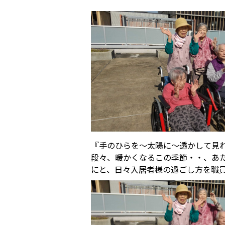
『手のひらを～太陽に～透かして見
段々、暖かくなるこの季節・・、あ
にと、日々入居者様の過ごし方を職