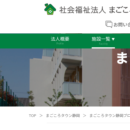
お問い
法人概要
施設一覧
Profile
Facility
ま
TOP
＞
まごころタウン静岡
＞
まごころタウン静岡ブ