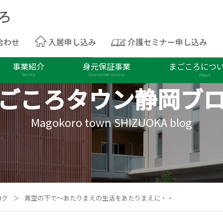
合わせ
入居申し込み
介護セミナー申し込み
事業紹介
身元保証事業
まごころにつ
Service
Guarantee service
About
ごころタウン
静岡ブ
Magokoro town SHIZUOKA blog
ログ
＞
青空の下で～あたりまえの生活をあたりまえに・・