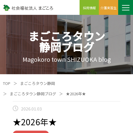
採用情報
介護実習生
まごころタウン
静岡ブログ
Magokoro town SHIZUOKA blog
TOP
＞
まごころタウン静岡
＞
まごころタウン静岡ブログ
＞
★2026年★
2026.01.03
★2026年★