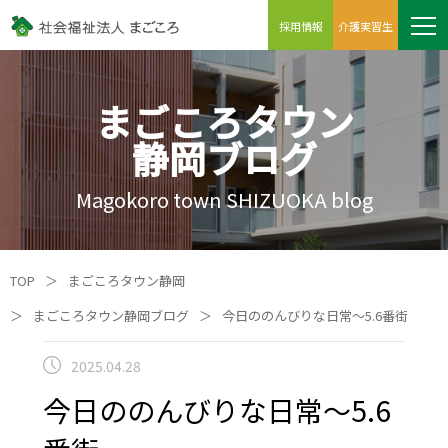
採用情報
介護実習生
まごころタウン
静岡ブログ
Magokoro town SHIZUOKA blog
TOP
＞
まごころタウン静岡
＞
まごころタウン静岡ブログ
＞
今日ののんびりな日常～5.6番街
2025.04.28
今日ののんびりな日常～5.6