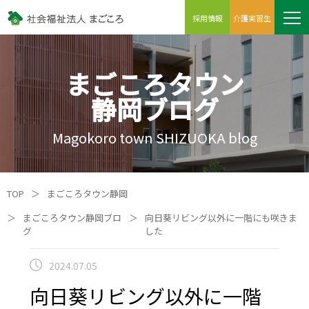
採用情報
介護実習生
まごころタウン
静岡ブログ
Magokoro town SHIZUOKA blog
TOP
＞
まごころタウン静岡
＞
まごころタウン静岡ブロ
＞
向日葵リビング以外に一階にも咲きま
グ
した
2024.07.05
向日葵リビング以外に一階