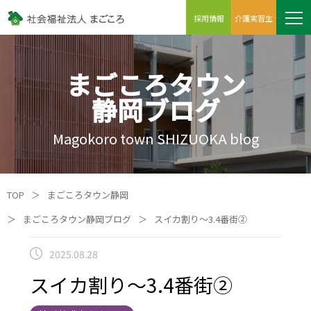
採用情報
介護実習生
まごころタウン
静岡ブログ
Magokoro town SHIZUOKA blog
TOP
＞
まごころタウン静岡
＞
まごころタウン静岡ブログ
＞
スイカ割り～3.4番街②
2025.08.28
スイカ割り～3.4番街②