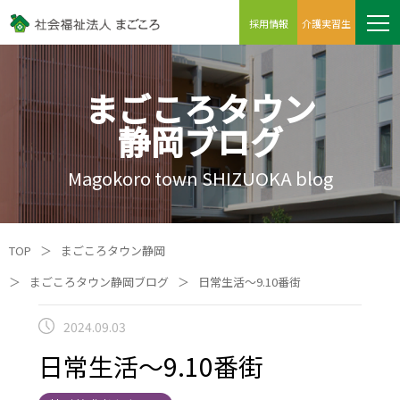
採用情報
介護実習生
まごころタウン
静岡ブログ
Magokoro town SHIZUOKA blog
TOP
＞
まごころタウン静岡
＞
まごころタウン静岡ブログ
＞
日常生活～9.10番街
2024.09.03
日常生活～9.10番街