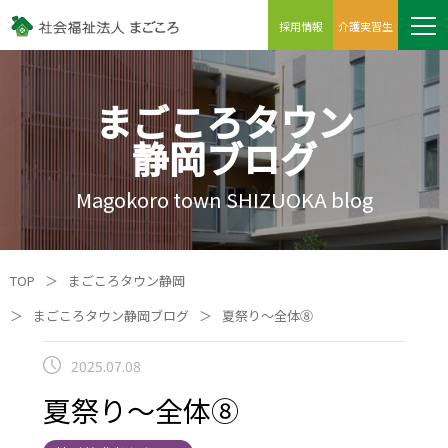
採用情報
介護実習生
まごころタウン
静岡ブログ
Magokoro town SHIZUOKA blog
TOP
＞
まごころタウン静岡
＞
まごころタウン静岡ブログ
＞
夏祭り～全体⑧
2025.07.08
夏祭り～全体⑧