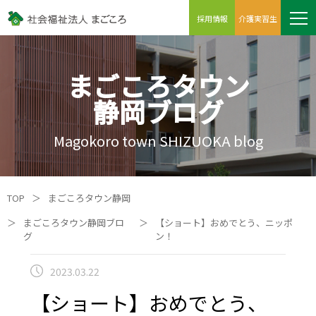
採用情報
介護実習生
まごころタウン
静岡ブログ
Magokoro town SHIZUOKA blog
TOP
＞
まごころタウン静岡
＞
まごころタウン静岡ブロ
＞
【ショート】おめでとう、ニッポ
グ
ン！
2023.03.22
【ショート】おめでとう、