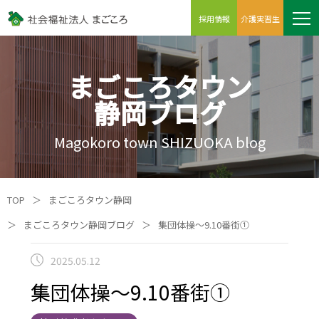
採用情報
介護実習生
まごころタウン
静岡ブログ
Magokoro town SHIZUOKA blog
TOP
＞
まごころタウン静岡
＞
まごころタウン静岡ブログ
＞
集団体操～9.10番街①
2025.05.12
集団体操～9.10番街①