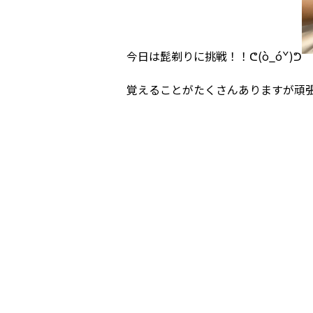
今日は髭剃りに挑戦！！ᕦ(ò_óˇ)ᕤ
覚えることがたくさんありますが頑張