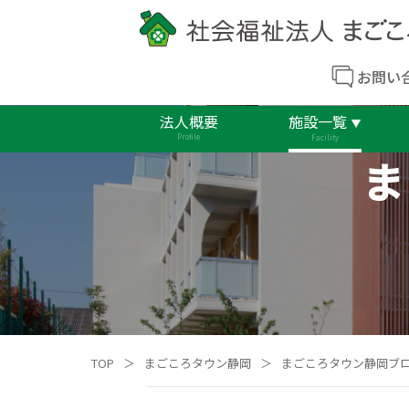
お問い
法人概要
施設一覧
Profile
Facility
ま
TOP
＞
まごころタウン静岡
＞
まごころタウン静岡ブ