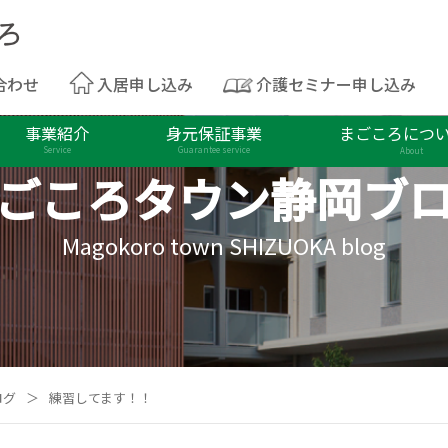
合わせ
入居申し込み
介護セミナー申し込み
事業紹介
身元保証事業
まごころにつ
Service
Guarantee service
About
ごころタウン
静岡ブ
Magokoro town SHIZUOKA blog
ログ
＞
練習してます！！