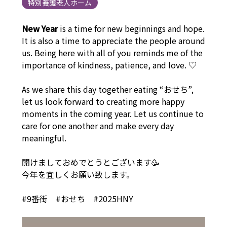
特別養護老人ホーム
New Year
is a time for new beginnings and hope.
It is also a time to appreciate the people around
us. Being here with all of you reminds me of the
importance of kindness, patience, and love. ♡
As we share this day together eating “おせち”,
let us look forward to creating more happy
moments in the coming year. Let us continue to
care for one another and make every day
meaningful.
開けましておめでとうとございます🥳
今年を宜しくお願い致します。
#9番街 #おせち #2025HNY