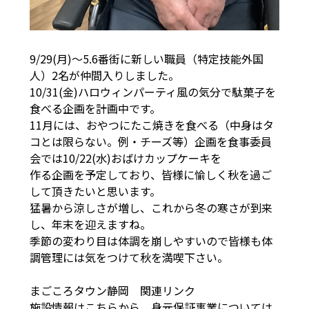
9/29(月)～5.6番街に新しい職員（特定技能外国
人）2名が仲間入りしました。
10/31(金)ハロウィンパーティ風の気分で駄菓子を
食べる企画を計画中です。
11月には、おやつにたこ焼きを食べる（中身はタ
コとは限らない。例・チーズ等）企画を食事委員
会では10/22(水)おばけカップケーキを
作る企画を予定しており、皆様に愉しく秋を過ご
して頂きたいと思います。
猛暑から涼しさが増し、これから冬の寒さが到来
し、年末を迎えますね。
季節の変わり目は体調を崩しやすいので皆様も体
調管理には気をつけて秋を満喫下さい。
まごころタウン静岡 関連リンク
施設情報は
こちら
から 身元保証事業については