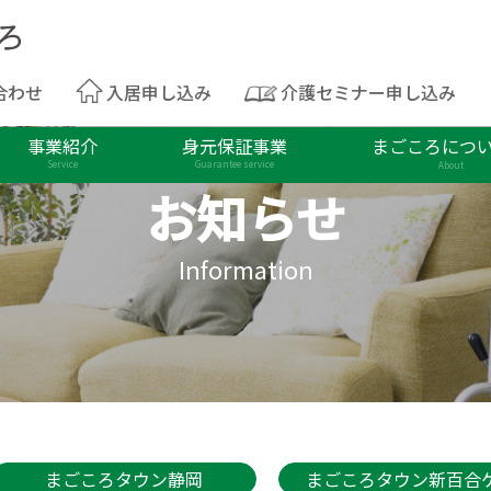
合わせ
入居申し込み
介護セミナー申し込み
事業紹介
身元保証事業
まごころにつ
Service
Guarantee service
About
お知らせ
Information
まごころタウン静岡
まごころタウン新百合