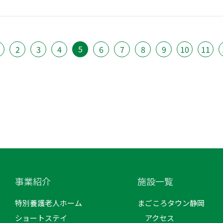
5
2
3
4
6
7
8
9
10
11
事業紹介
施設一覧
特別養護老人ホーム
まごころタウン静岡
ショートステイ
アクセス