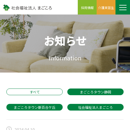
採用情報
介護実習生
お知らせ
Information
すべて
まごころタウン静岡
まごころタウン新百合ケ丘
社会福祉法人まごころ
2024.04.10