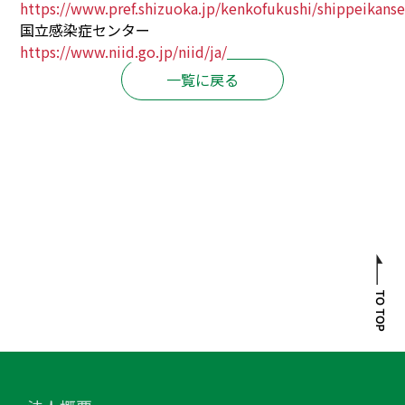
https://www.pref.shizuoka.jp/kenkofukushi/shippeikan
国立感染症センター
https://www.niid.go.jp/niid/ja/
一覧に戻る