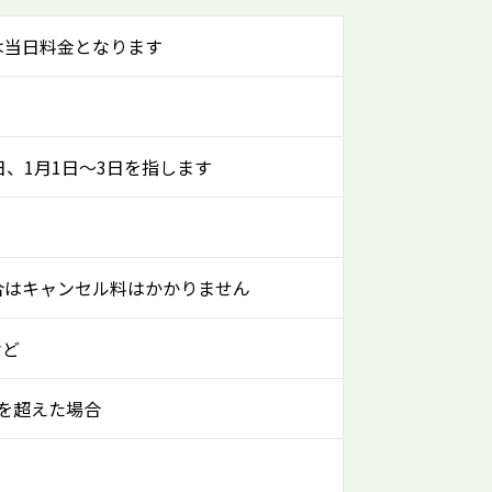
は当日料金となります
日、1月1日～3日を指します
合はキャンセル料はかかりません
など
mを超えた場合