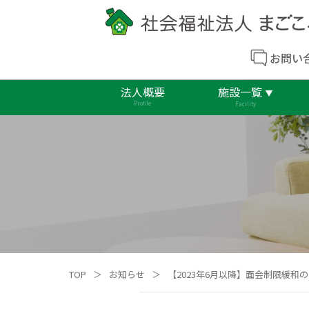
お問い
法人概要
施設一覧
Profile
Facility
TOP
＞
お知らせ
＞
【2023年6月以降】面会制限緩和