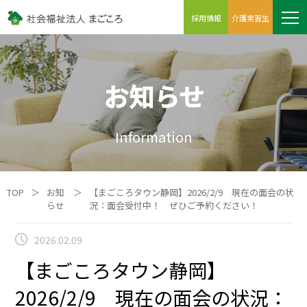
採用情報
介護実習生
お知らせ
Information
TOP
＞
お知
＞
【まごころタウン静岡】2026/2/9 現在の面会の状
らせ
況：面会受付中！ ぜひご予約ください！
2026.02.09
【まごころタウン静岡】
2026/2/9 現在の面会の状況：