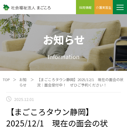
採用情報
介護実習生
お知らせ
Information
TOP
＞
お知
＞
【まごころタウン静岡】2025/12/1 現在の面会の状
らせ
況：面会受付中！ ぜひご予約ください！
2025.12.01
【まごころタウン静岡】
2025/12/1 現在の面会の状