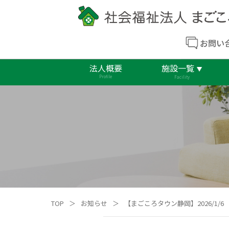
お問い
法人概要
施設一覧
Profile
Facility
TOP
＞
お知らせ
＞
【まごころタウン静岡】2026/1