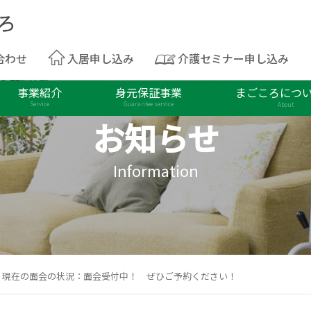
合わせ
入居申し込み
介護セミナー申し込み
事業紹介
身元保証事業
まごころにつ
Service
Guarantee service
About
お知らせ
Information
/6 現在の面会の状況：面会受付中！ ぜひご予約ください！